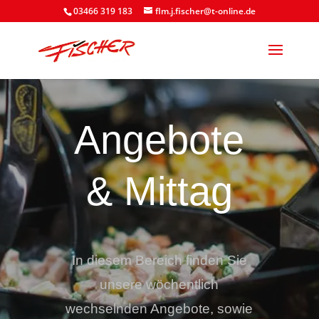
03466 319 183
flm.j.fischer@t-online.de
Angebote
& Mittag
In diesem Bereich finden Sie
unsere wöchentlich
wechselnden Angebote, sowie