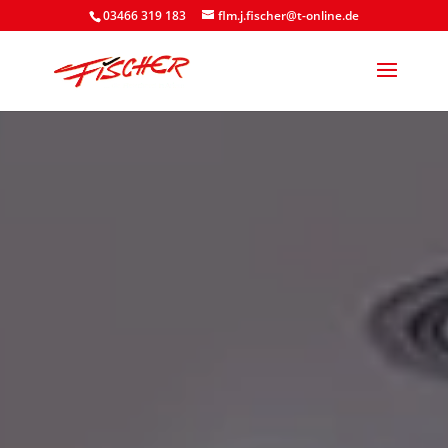
03466 319 183
flm.j.fischer@t-online.de